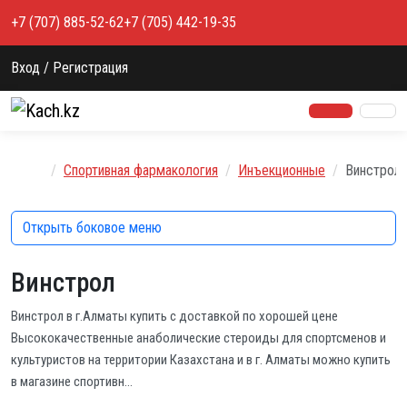
Перейти к содержимому
+7 (707) 885-52-62
+7 (705) 442-19-35
Вход / Регистрация
Главная
Спортивная фармакология
Инъекционные
Винстрол
Открыть боковое меню
Винстрол
Винстрол в г.Алматы купить с доставкой по хорошей цене
Высококачественные анаболические стероиды для спортсменов и
культуристов на территории Казахстана и в г. Алматы можно купить
в магазине спортивн…