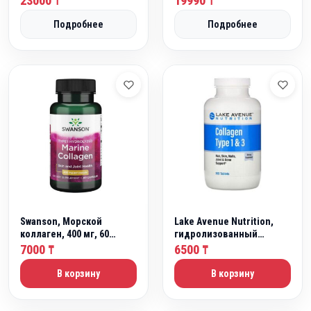
23000
19990
₸
₸
0
0
Подробнее
Подробнее
0
0
₸
₸
.
.
Swanson, Морской
Lake Avenue Nutrition,
коллаген, 400 мг, 60
гидролизованный
капсул
коллаген типов I и III,
7000
6500
₸
₸
1000мг, 60 таблеток
В корзину
В корзину