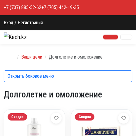
Перейти к содержимому
+7 (707) 885-52-62
+7 (705) 442-19-35
Вход / Регистрация
Главная
Ваши цели
Долголетие и омоложение
Открыть боковое меню
Долголетие и омоложение
Скидка
Скидка