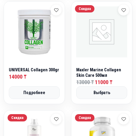
Скидка
UNIVERSAL Collagen 300gr
Maxler Marine Collagen
Skin Care 500мл
14000
₸
П
Т
13000
11000
₸
₸
е
е
Подробнее
Выбрать
р
к
в
у
о
щ
н
а
Скидка
Скидка
а
я
ч
ц