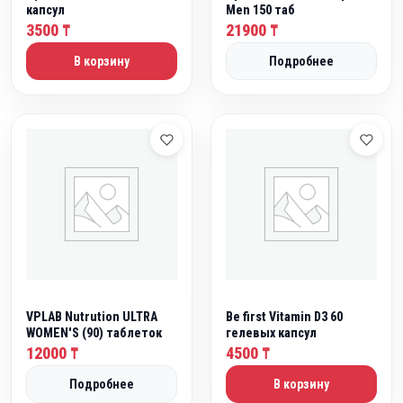
5
капсул
Men 150 таб
3500
0
21900
₸
₸
0
В корзину
Подробнее
₸
.
VPLAB Nutrution ULTRA
Be first Vitamin D3 60
WOMEN'S (90) таблеток
гелевых капсул
12000
4500
₸
₸
Подробнее
В корзину