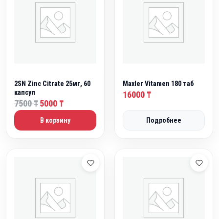
2SN Zinc Citrate 25мг, 60
Maxler Vitamen 180 таб
капсул
16000
₸
П
Т
7500
5000
₸
₸
е
е
В корзину
Подробнее
р
к
в
у
о
щ
н
а
а
я
ч
ц
а
е
л
н