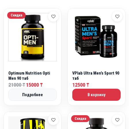
Скидка
Optimum Nutrition Opti
VPlab Ultra Men’s Sport 90
Men 90 таб
таб
П
Т
21000
15000
12500
₸
₸
₸
е
е
Подробнее
В корзину
р
к
в
у
о
щ
н
а
Скидка
а
я