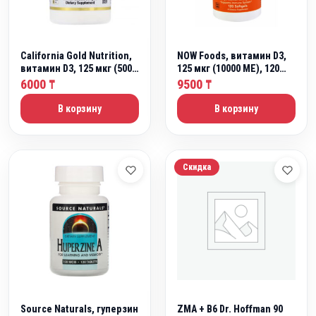
California Gold Nutrition,
NOW Foods, витамин D3,
витамин D3, 125 мкг (5000
125 мкг (10000 МЕ), 120
МЕ), 90 капсул из
капсул
6000
9500
₸
₸
рыбьего желатина
В корзину
В корзину
Скидка
Source Naturals, гуперзин
ZMA + B6 Dr. Hoffman 90