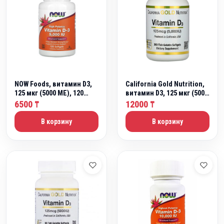
NOW Foods, витамин D3,
California Gold Nutrition,
125 мкг (5000 МЕ), 120
витамин D3, 125 мкг (5000
капсул
МЕ), 360 капсул из
6500
12000
₸
₸
рыбьего желатина
В корзину
В корзину