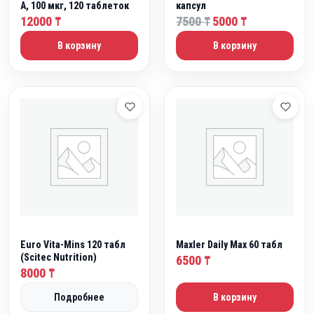
А, 100 мкг, 120 таблеток
капсул
П
Т
12000
7500
5000
₸
₸
₸
е
е
В корзину
В корзину
р
к
в
у
о
щ
н
а
а
я
ч
ц
а
е
л
н
ь
а
н
:
а
5
я
0
Euro Vita-Mins 120 табл
Maxler Daily Max 60 табл
ц
0
(Scitec Nutrition)
6500
₸
е
0
8000
₸
н
Подробнее
В корзину
а
₸