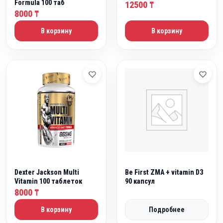
ц
9
0
Formula 100 таб
12500
₸
е
0
8000
5
₸
н
0
0
В корзину
В корзину
а
0
с
₸
о
.
₸
с
.
т
а
в
л
я
л
а
1
Dexter Jackson Multi
Be First ZMA + vitamin D3
6
Vitamin 100 таблеток
90 капсул
8000
0
₸
0
В корзину
Подробнее
0