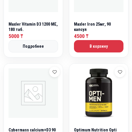
ь
а
н
:
а
5
я
0
Maxler Vitamin D3 1200 МЕ,
Maxler Iron 25мг, 90
ц
0
180 таб.
капсул
е
0
5000
4500
₸
₸
н
Подробнее
В корзину
а
₸
с
.
о
с
т
а
в
л
я
л
а
7
Cybermass calcium+D3 90
Optimum Nutrition Opti