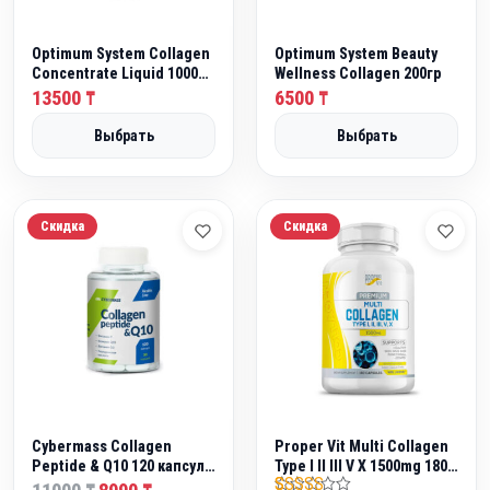
а
1
я
1
Optimum System Collagen
Optimum System Beauty
ц
0
Concentrate Liquid 1000
Wellness Collagen 200гр
ml
е
0
13500
6500
₸
₸
н
0
Выбрать
Выбрать
а
с
₸
о
.
с
Скидка
Скидка
т
а
в
л
я
л
а
1
Cybermass Collagen
Proper Vit Multi Collagen
3
Peptide & Q10 120 капсул
Type I II III V X 1500mg 180
(30 порций)
П
Т
capsules
0