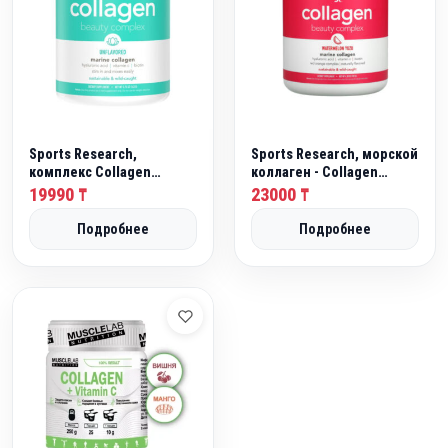
а
в
л
я
л
а
2
Sports Research,
Sports Research, морской
1
комплекс Collagen
коллаген - Collagen
Beauty, морской коллаген
Beauty
19990
5
23000
₸
₸
0
Подробнее
Подробнее
0
₸
.