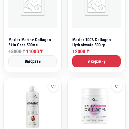
Maxler Marine Collagen
Maxler 100% Collagen
Skin Care 500мл
Hydrolysate 300 гр.
П
Т
13000
11000
12000
₸
₸
₸
е
е
Выбрать
В корзину
р
к
в
у
о
щ
н
а
а
я
ч
ц
а
е
л
н
ь
а
н
: