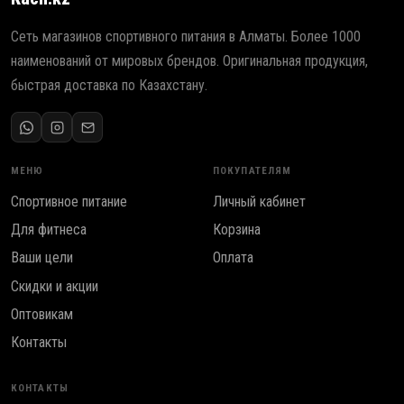
а
е
л
н
Сеть магазинов спортивного питания в Алматы. Более 1000
ь
а
наименований от мировых брендов. Оригинальная продукция,
н
:
быстрая доставка по Казахстану.
а
8
я
5
ц
0
е
0
МЕНЮ
ПОКУПАТЕЛЯМ
н
Спортивное питание
Личный кабинет
а
₸
с
.
Для фитнеса
Корзина
о
Ваши цели
Оплата
с
Скидки и акции
т
а
Оптовикам
в
Контакты
л
я
КОНТАКТЫ
л