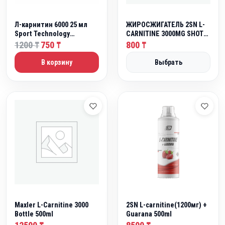
Л-карнитин 6000 25 мл
ЖИРОСЖИГАТЕЛЬ 2SN L-
Sport Technology
CARNITINE 3000MG SHOT
Nutrition 1 ампула
П
Т
60 ML 1 ампула
1200
750
800
₸
₸
₸
е
е
В корзину
Выбрать
р
к
в
у
о
щ
н
а
а
я
ч
ц
а
е
л
н
ь
а
н
:
а
7
я
5
Maxler L-Carnitine 3000
2SN L-carnitine(1200мг) +
ц
0
Bottle 500ml
Guarana 500ml
е