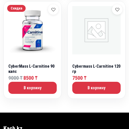
.
Скидка
CyberMass L-Carnitine 90
Cybermass L-Carnitine 120
капс
гр
П
Т
9000
8500
7500
₸
₸
₸
е
е
В корзину
В корзину
р
к
в
у
о
щ
н
а
а
я
ч
ц
Kach.kz