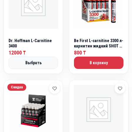
Dr. Hoffman L-Carnitine
Be First L-carnitine 3300 л-
3400
карнитин жидкий SHOT 1
ампула 25мл
12000
800
₸
₸
Выбрать
В корзину
Скидка