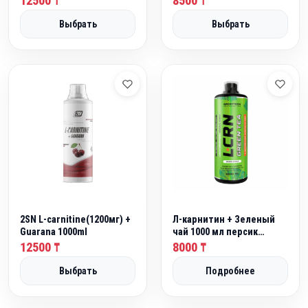
12500
8500
₸
₸
н
₸
Выбрать
Выбрать
а
.
с
о
с
т
а
в
л
я
л
а
1
2SN L-carnitine(1200мг) +
Л-карнитин + Зеленый
2
Guarana 1000ml
чай 1000 мл персик
"Спортивные
12500
0
8000
₸
₸
технологии"
0
Выбрать
Подробнее
₸