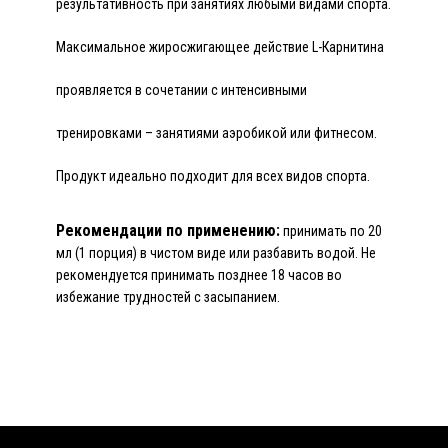
n
результативность при занятиях любыми видами спорта.
e
Максимальное жиросжигающее действие L-Карнитина
3
0
проявляется в сочетании с интенсивными
0
0
тренировками – занятиями аэробикой или фитнесом.
B
o
Продукт идеально подходит для всех видов спорта.
t
t
Рекомендации по применению:
принимать по 20
l
мл (1 порция) в чистом виде или разбавить водой. Не
e
рекомендуется принимать позднее 18 часов во
5
избежание трудностей с засыпанием.
0
0
m
l