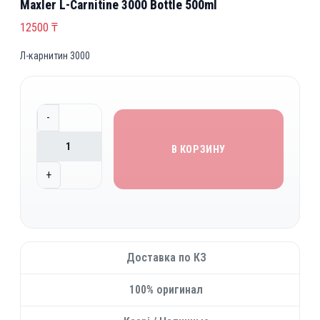
Maxler L-Carnitine 3000 Bottle 500ml
12500
₸
Л-карнитин 3000
К
-
о
л
В КОРЗИНУ
и
+
ч
е
с
т
в
Доставка по КЗ
о
т
100% оригинал
о
в