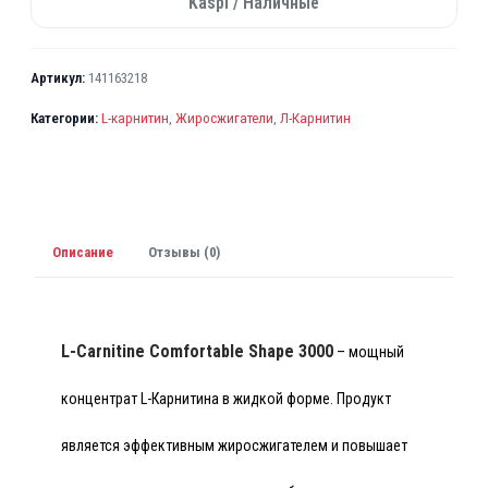
Kaspi / Наличные
а
р
а
Артикул:
141163218
M
Категории:
L-карнитин
,
Жиросжигатели
,
Л-Карнитин
a
x
l
e
r
Описание
Отзывы (0)
L
-
C
a
L-Carnitine Comfortable Shape 3000
– мощный
r
n
концентрат L-Карнитина в жидкой форме. Продукт
i
t
является эффективным жиросжигателем и повышает
i