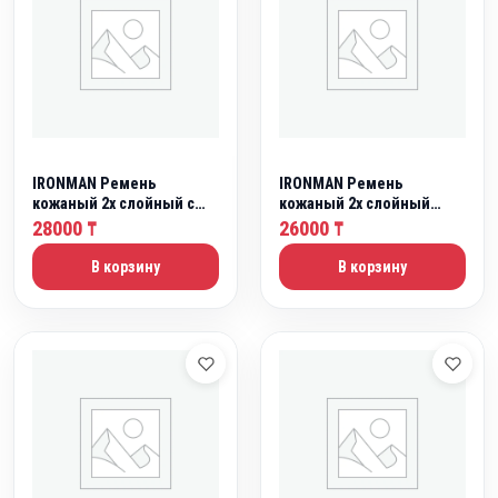
IRONMAN Ремень
IRONMAN Ремень
кожаный 2х слойный с
кожаный 2х слойный
доп. поддержкой спины
Пауэрлифтерский (60-
28000
26000
₸
₸
(60-89 см)
89см)
В корзину
В корзину