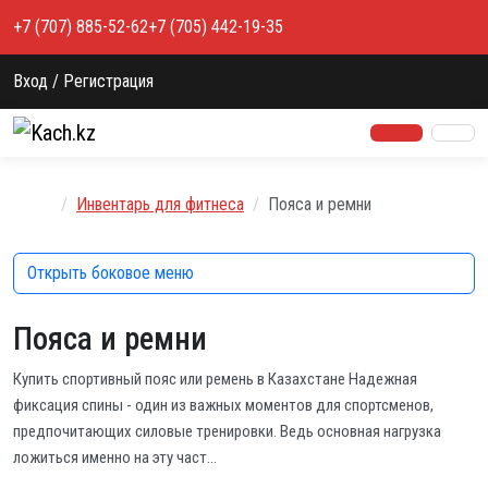
Перейти к содержимому
+7 (707) 885-52-62
+7 (705) 442-19-35
Вход / Регистрация
Главная
Инвентарь для фитнеса
Пояса и ремни
Открыть боковое меню
Пояса и ремни
Купить спортивный пояс или ремень в Казахстане Надежная
фиксация спины - один из важных моментов для спортсменов,
предпочитающих силовые тренировки. Ведь основная нагрузка
ложиться именно на эту част…