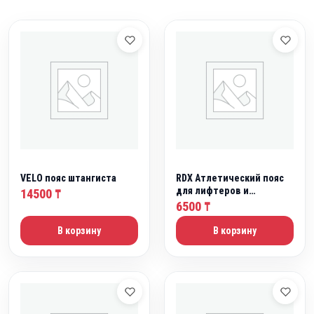
VELO пояс штангиста
RDX Атлетический пояс
для лифтеров и
14500
₸
бодибилдеров
6500
₸
В корзину
В корзину