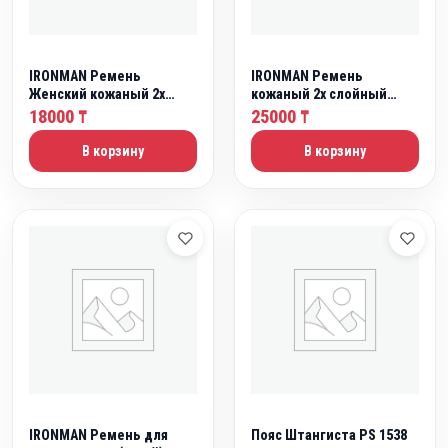
IRONMAN Ремень
IRONMAN Ремень
Женский кожаный 2х
кожаный 2х слойный
слойный для
широкий (70-90см )
18000
25000
₸
₸
Бодибилдинга
В корзину
В корзину
IRONMAN Ремень для
Пояс Штангиста PS 1538