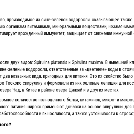
о, производимое из сине-зеленой водоросли, оказывающее такж
ю организма витаминами, минеральными веществами, незаменимым
активирует врожденный иммунитет, защищает от снижения иммунной 
ли двух видов: Spirulina platensis и Spirulina maxima. В нынешней 
ине-зеленые водоросли, ответственные за «цветение» воды в стояч
 два названных вида, пригодных для питания. Это их свойство было
ре Тескоко спирулину и формовали из них зеленые лепешки для п
зера Чад, в Китае в районе озера Цинхай и в других местах.
громное количество полноценного белка, витаминов, микро- и макр
вного питания широко применяют добавки на основе спирулины для
работоспособности и выносливости, а также устойчивости к стресс
ного?