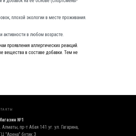
 и добавок на ее основе (спортсмены-
овок, плохой экологии в месте проживания.
и активности в любом возрасте.
аи проявления аллергических реакций.
е вещества в составе добавки. Тем не
НТАКТЫ
Магазин №1
г. Алматы, пр-т Абая 141 уг. ул. Гагарина,
ТЦ "Арена" бутик 3