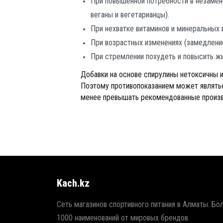
При повышенной потребности в незамени
веганы и вегетарианцы).
При нехватке витаминов и минеральных 
При возрастных изменениях (замедлени
При стремлении похудеть и повысить жи
Добавки на основе спирулины нетоксичны 
Поэтому противопоказанием может являтьс
менее превышать рекомендованные произв
Kach.kz
Сеть магазинов спортивного питания в Алматы. Бо
1000 наименований от мировых брендов.