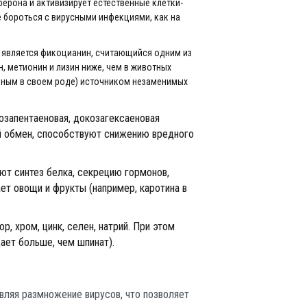
ерона и активизирует естественные клетки-
е бороться с вирусными инфекциями, как на
 является фикоцианин, считающийся одним из
, метионин и лизин ниже, чем в животных
венным в своем роде) источником незаменимых
козапентаеновая, докозагексаеновая
ой обмен, способствуют снижению вредного
руют синтез белка, секрецию гормонов,
ет овощи и фрукты (например, каротина в
, хром, цинк, селен, натрий. При этом
ет больше, чем шпинат).
вляя размножение вирусов, что позволяет