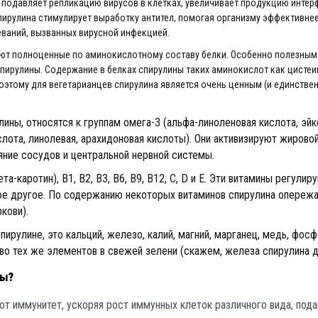
подавляет репликацию вирусов в клетках, увеличивает продукцию интерф
пирулина стимулирует выработку антител, помогая организму эффективне
еваний, вызванных вирусной инфекцией.
ляют полноценные по аминокислотному составу белки. Особенно полезным
ирулины. Содержание в белках спирулины таких аминокислот как цистеин
. Поэтому для вегетарианцев спирулина является очень ценным (и единст
ины, относятся к группам омега-3 (альфа-линоленовая кислота, эй
слота, линолевая, арахидоновая кислоты). Они активизируют жиров
яние сосудов и центральной нервной системы.
а-каротин), В1, В2, В3, В6, В9, В12, С, D и Е. Эти витамины регули
ое другое. По содержанию некоторых витаминов спирулина опережа
кови).
улине, это кальций, железо, калий, магний, марганец, медь, фосфор
 тех же элементов в свежей зелени (скажем, железа спирулина да
ны?
т иммунитет, ускоряя рост иммунных клеток различного вида, пода