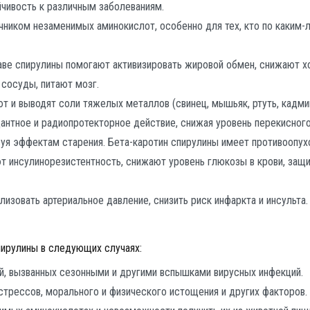
чивость к различным заболеваниям.
ником незаменимых аминокислот, особенно для тех, кто по каким-
ве спирулины помогают активизировать жировой обмен, снижают 
сосуды, питают мозг.
 и выводят соли тяжелых металлов (свинец, мышьяк, ртуть, кадмий
антное и радиопротекторное действие, снижая уровень перекисног
вуя эффектам старения. Бета-каротин спирулины имеет противоопу
 инсулинорезистентность, снижают уровень глюкозы в крови, защи
зовать артериальное давление, снизить риск инфаркта и инсульта.
ирулины в следующих случаях:
й, вызванных сезонными и другими вспышками вирусных инфекций.
трессов, морального и физического истощения и других факторов.