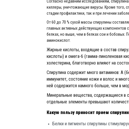
Согласно недавним исследованиям, спирулина 
киллеры, уничтожающие вирусы. Кроме того, с
стадии профилактики, так и при лечении забол
От 60 до 70 % сухой массы спирулины состав
главных активных действующих компонентов сп
белках, но выше, чем в белках сои и бобовых
аминокислот.
Жирные кислоты, входящие в состав спирул
кислоты) и омега-6 (гамма-линоленовая ки
холестерина, благотворно влияют на состо
Спирулина содержит много витаминов: А (бет
иммунитет, состояние кожи и волос и мног
ней содержится намного больше, чем в мор
Минеральные вещества, содержащиеся в спир
отдельные элементы превышают количество
Какую пользу приносит прием спирули
Белки и пигменты спирулины стимулирую