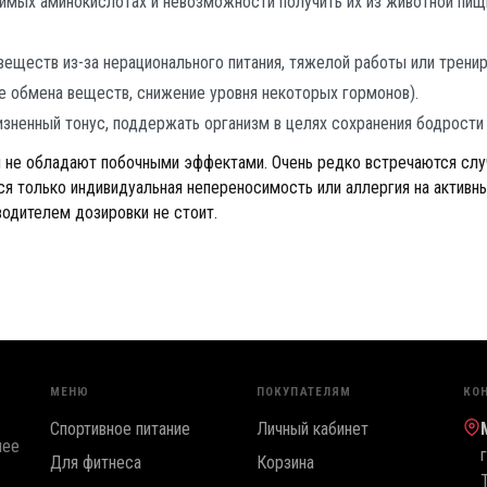
мых аминокислотах и невозможности получить их из животной пищи
веществ из-за нерационального питания, тяжелой работы или тренир
е обмена веществ, снижение уровня некоторых гормонов).
зненный тонус, поддержать организм в целях сохранения бодрости 
и не обладают побочными эффектами. Очень редко встречаются случ
я только индивидуальная непереносимость или аллергия на активны
одителем дозировки не стоит.
МЕНЮ
ПОКУПАТЕЛЯМ
КО
Спортивное питание
Личный кабинет
лее
Для фитнеса
Корзина