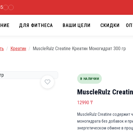
35
АНИЕ
ДЛЯ ФИТНЕСА
ВАШИ ЦЕЛИ
СКИДКИ
ОП
ть
Креатин
MuscleRulz Creatine Креатин Моногидрат 300 гр
В НАЛИЧИИ
MuscleRulz Creati
12990
₸
MuscleRulz Creatine содержит
моногидрата без добавок и пр
энергетическом обмене в про