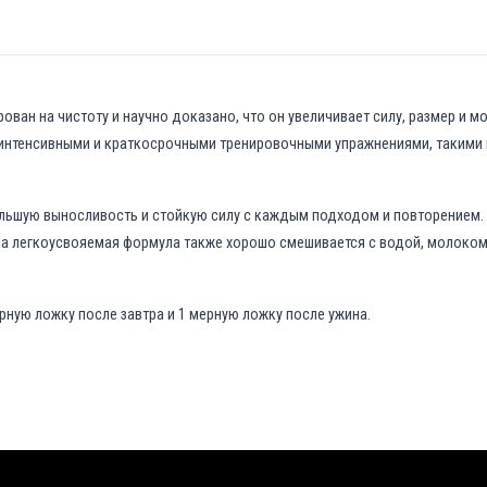
ован на чистоту и научно доказано, что он увеличивает силу, размер и 
интенсивными и краткосрочными тренировочными упражнениями, такими к
ольшую выносливость и стойкую силу с каждым подходом и повторением.
аша легкоусвояемая формула также хорошо смешивается с водой, молоко
ную ложку после завтра и 1 мерную ложку после ужина.