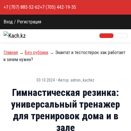
Перейти к содержимому
+7 (707) 885-52-62
+7 (705) 442-19-35
Вход / Регистрация
Главная
→
Без рубрики
→
Энантат и тестостерон: как работает
и зачем нужен?
03.10.2024 • Автор: admin_kachkz
Гимнастическая резинка:
универсальный тренажер
для тренировок дома и в
зале