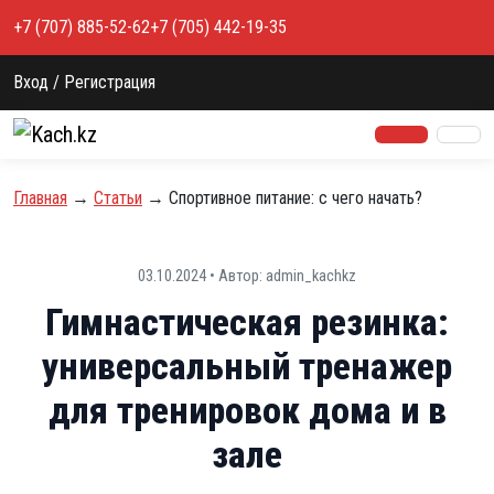
Перейти к содержимому
+7 (707) 885-52-62
+7 (705) 442-19-35
Вход / Регистрация
Главная
→
Статьи
→
Cпортивное питание: с чего начать?
03.10.2024 • Автор: admin_kachkz
Гимнастическая резинка:
универсальный тренажер
для тренировок дома и в
зале