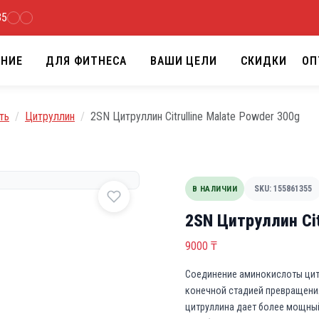
35
АНИЕ
ДЛЯ ФИТНЕСА
ВАШИ ЦЕЛИ
СКИДКИ
ОП
ть
Цитруллин
2SN Цитруллин Citrulline Malate Powder 300g
В НАЛИЧИИ
SKU: 155861355
2SN Цитруллин Cit
9000
₸
Соединение аминокислоты цитр
конечной стадией превращения
цитруллина дает более мощны