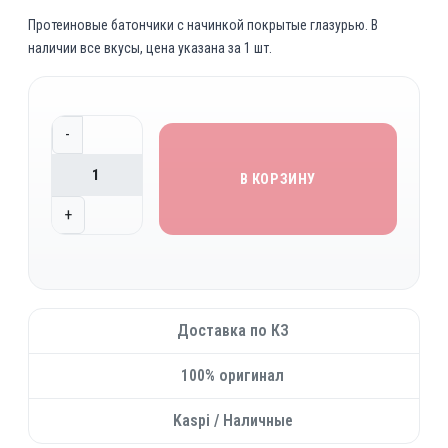
Протеиновые батончики с начинкой покрытые глазурью. В
наличии все вкусы, цена указана за 1 шт.
К
-
о
л
В КОРЗИНУ
и
+
ч
е
с
т
в
Доставка по КЗ
о
т
100% оригинал
о
в
Kaspi / Наличные
а