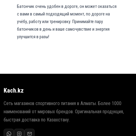
о
Батончик очень удобен в дороге, он может оказаться
н
с вами в самый подходящий момент, по дороге на
ч
учёбу, работу или тренировку. Принимайте пару
и
батончиков в день и ваше самочувствие и энергия
к
улучшится в разы!
6
0
г
р
Kach.kz
Сеть магазинов спортивного питания в Алматы. Более 1000
наименований от мировых брендов. Оригинальная продукция,
быстрая доставка по Казахстану.