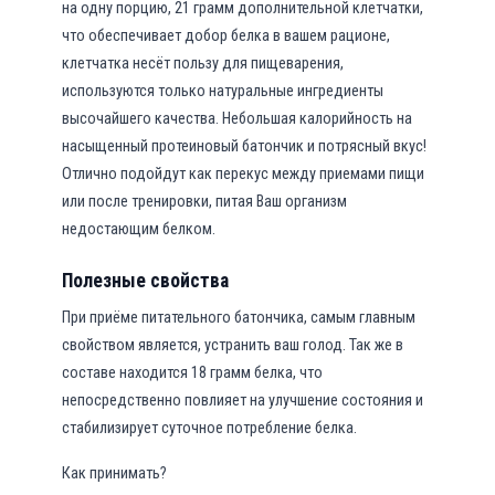
на одну порцию, 21 грамм дополнительной клетчатки,
r
что обеспечивает добор белка в вашем рационе,
s
клетчатка несёт пользу для пищеварения,
г
используются только натуральные ингредиенты
л
высочайшего качества. Небольшая калорийность на
а
насыщенный протеиновый батончик и потрясный вкус!
з
Отлично подойдут как перекус между приемами пищи
и
или после тренировки, питая Ваш организм
р
недостающим белком.
о
в
Полезные свойства
а
н
При приёме питательного батончика, самым главным
н
свойством является, устранить ваш голод. Так же в
ы
составе находится 18 грамм белка, что
й
непосредственно повлияет на улучшение состояния и
б
стабилизирует суточное потребление белка.
а
Как принимать?
т