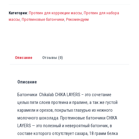
р
а
Категории:
Протеин для коррекции массы
,
Протеин для набора
C
массы
,
Протеиновые батончики
,
Рекомендуем
h
i
k
a
l
Описание
Отзывы (0)
a
b
C
Описание
h
i
Батончики Chikalab CHIKA LAYERS – это сочетание
k
целых пяти слоев протеина и пралине, а так же густой
a
карамели и орехов, покрытых глазурью из нежного
L
молочного шоколада. Протеиновые батончики CHIKA
a
LAYERS — это полезный и невероятный батончик, в
y
составе которого отсутствует сахара, 18 грамм белка
e