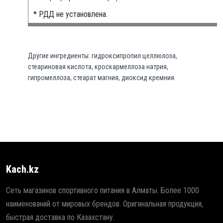
* РДД не установлена.
Другие ингредиенты: гидроксипропил целлюлоза,
стеариновая кислота, кроскармеллоза натрия,
гипромеллоза, стеарат магния, диоксид кремния
Kach.kz
Сеть магазинов спортивного питания в Алматы. Более 1000
наименований от мировых брендов. Оригинальная продукция,
быстрая доставка по Казахстану.