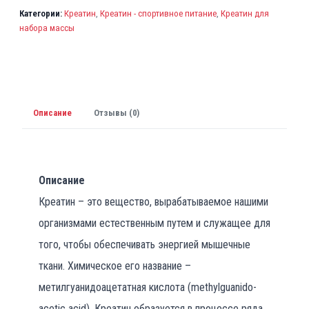
л
Категории:
Креатин
,
Креатин - спортивное питание
,
Креатин для
я
набора массы
л
а
1
3
5
Описание
Отзывы (0)
0
0
₸
Описание
.
Креатин – это вещество, вырабатываемое нашими
организмами естественным путем и служащее для
того, чтобы обеспечивать энергией мышечные
ткани. Химическое его название –
метилгуанидоацетатная кислота (methylguanido-
acetic acid). Креатин образуется в процессе ряда