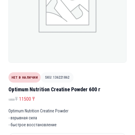
НЕТ В НАЛИЧИИ
SKU: 136221862
Optimum Nutrition Creatine Powder 600 г
П
Т
₸
11500
₸
13500
е
е
Optimum Nutrition Creatine Powder
р
к
- взрывная сила
в
у
- быстрое восстановление
о
щ
н
а