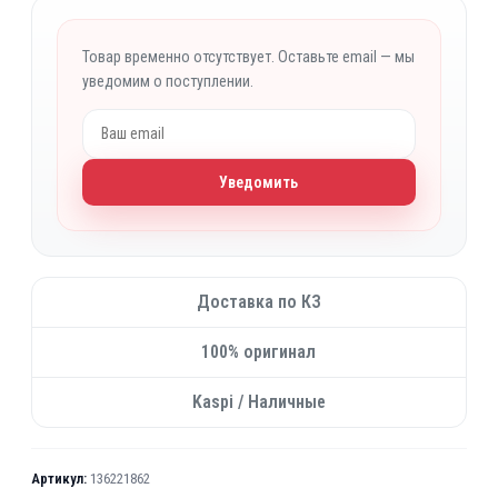
а
я
ч
ц
Товар временно отсутствует. Оставьте email — мы
а
е
уведомим о поступлении.
л
н
ь
а
н
:
Уведомить
а
1
я
1
ц
5
е
0
н
0
Доставка по КЗ
а
с
₸
100% оригинал
о
.
с
Kaspi / Наличные
т
а
в
Артикул:
136221862