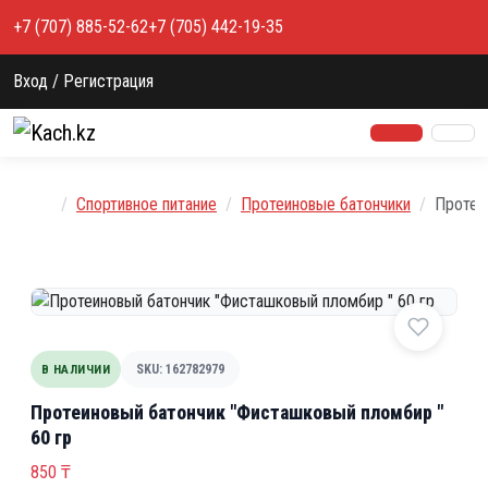
Перейти к содержимому
+7 (707) 885-52-62
+7 (705) 442-19-35
Вход / Регистрация
Главная
Спортивное питание
Протеиновые батончики
Протеи
В НАЛИЧИИ
SKU: 162782979
Протеиновый батончик "Фисташковый пломбир "
60 гр
850
₸