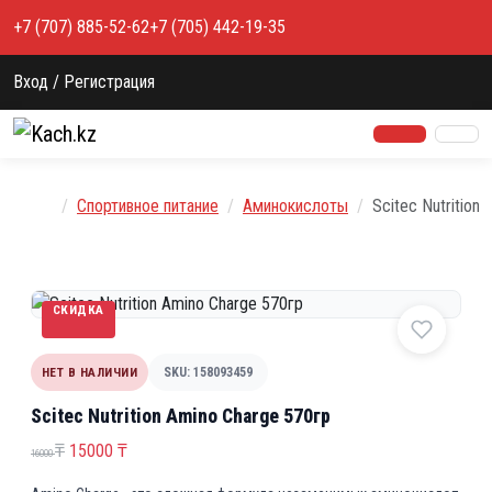
Перейти к содержимому
+7 (707) 885-52-62
+7 (705) 442-19-35
Вход / Регистрация
Главная
Спортивное питание
Аминокислоты
Scitec Nutrition
СКИДКА
НЕТ В НАЛИЧИИ
SKU: 158093459
Scitec Nutrition Amino Charge 570гр
П
Т
₸
15000
₸
16000
е
е