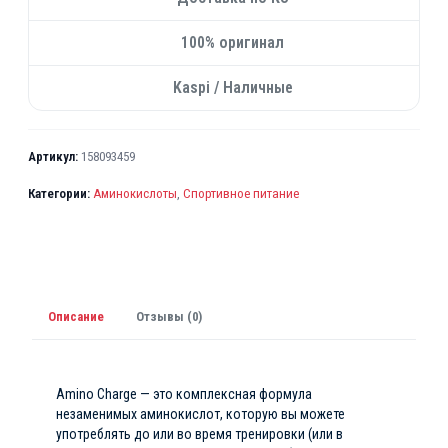
т
а
100% оригинал
в
Kaspi / Наличные
л
я
л
Артикул:
158093459
а
1
Категории:
Аминокислоты
,
Спортивное питание
6
0
0
0
Описание
Отзывы (0)
₸
.
Amino Charge — это комплексная формула
незаменимых аминокислот, которую вы можете
употреблять до или во время тренировки (или в