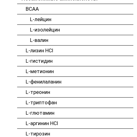
BCAA
L-лейцин
L-изолейцин
L-валин
L-лизин HCl
L-гистидин
L-метионин
L-фенилаланин
L-треонин
L-триптофан
L-глютамин
L-аргинин HCl
L-тирозин