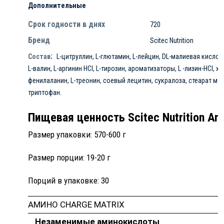
Дополнительные
Срок годности в днях
720
Бренд
Scitec Nutrition
:
Состав
L-цитруллин, L-глютамин, L-лейцин, DL-малиевая кислот
L-валин, L-аргинин HCl, L-тирозин, ароматизаторы, L -лизин-HCl, хл
фенилаланин, L-треонин, соевый лецитин, сукралоза, стеарат маг
триптофан.
Пищевая ценность Scitec Nutrition Am
Размер упаковки: 570-600 г
Размер порции: 19-20 г
Порций в упаковке: 30
АМИНО CHARGE MATRIX
Незаменимые аминокислоты