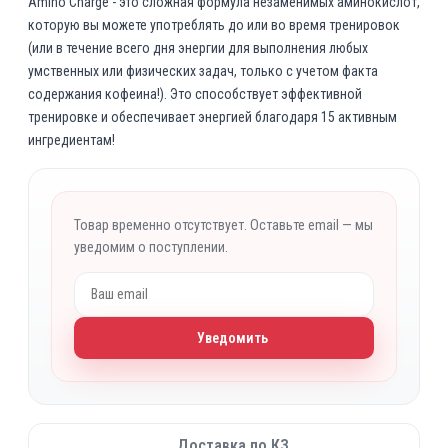
Amino Charge - это сложная формула незаменимых аминокислот,
р
к
которую вы можете употреблять до или во время тренировок
в
у
(или в течение всего дня энергии для выполнения любых
о
щ
умственных или физических задач, только с учетом факта
н
а
содержания кофеина!). Это способствует эффективной
а
я
тренировке и обеспечивает энергией благодаря 15 активным
ч
ц
ингредиентам!
а
е
л
н
ь
а
н
:
Товар временно отсутствует. Оставьте email — мы
уведомим о поступлении.
а
1
я
5
ц
0
е
0
Уведомить
н
0
а
с
₸
о
.
с
Доставка по КЗ