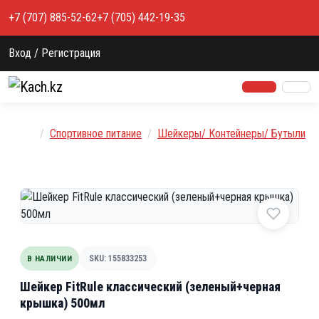
Перейти к содержимому
+7 (707) 885-52-62
+7 (705) 442-19-35
Вход / Регистрация
Главная
Спортивное питание
Шейкеры/ Контейнеры/ Бутыли
В НАЛИЧИИ
SKU: 155833253
Шейкер FitRule классический (зеленый+черная
крышка) 500мл