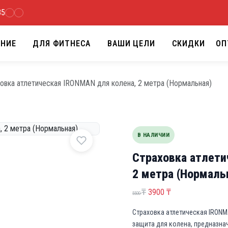
35
АНИЕ
ДЛЯ ФИТНЕСА
ВАШИ ЦЕЛИ
СКИДКИ
ОП
овка атлетическая IRONMAN для колена, 2 метра (Нормальная)
В НАЛИЧИИ
Страховка атлети
2 метра (Нормаль
П
Т
₸
3900
₸
5500
е
е
Страховка атлетическая IRONMA
р
к
защита для колена, предназна