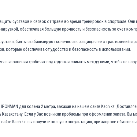
а
в
л
иты суставов и связок от травм во время тренировок в спортзале. Они и
я
нагрузкой, обеспечивая большую прочность и безопасность за счет комп
л
а
сустава, бинты стабилизируют конечность, защищая ее от растяжений и р
5
ов, которые обеспечивают удобство и безопасность в использовании.
5
0
емя выполнения «рабочих подходов» и снимать между ними, чтобы не нар
0
₸
.
 IRONMAN для колена 2 метра, заказав на нашем сайте Kach.kz. Доставля
му Казахстану. Если у Вас возникли проблемы при оформлении заказа, Вы
сайте Kach.kz, вы получите полную консультацию, при запросе обязател