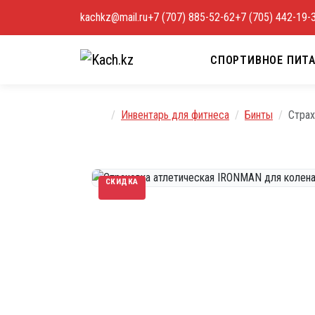
Перейти к содержимому
kachkz@mail.ru
+7 (707) 885-52-62
+7 (705) 442-19-
СПОРТИВНОЕ ПИТ
Главная
Инвентарь для фитнеса
Бинты
Страх
СКИДКА