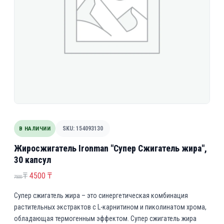
В НАЛИЧИИ
SKU: 154093130
Жиросжигатель Ironman "Супер Сжигатель жира",
30 капсул
П
Т
₸
4500
₸
7500
е
е
Супер сжигатель жира – это синергетическая комбинация
р
к
растительных экстрактов с L-карнитином и пиколинатом хрома,
в
у
обладающая термогенным эффектом. Супер сжигатель жира
о
щ