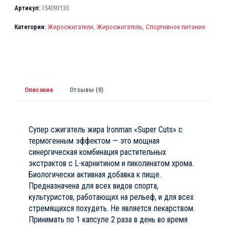
в
Артикул:
154093130
л
я
Категории:
Жиросжигатели
,
Жиросжигатель
,
Спортивное питание
л
а
7
5
0
Описание
Отзывы (0)
0
₸
Супер сжигатель жира Ironman «Super Cuts» с
.
термогенным эффектом — это мощная
синергическая комбинация растительных
экстрактов с L-карнитином и пиколинатом хрома.
Биологически активная добавка к пище.
Предназначена для всех видов спорта,
культуристов, работающих на рельеф, и для всех
стремящихся похудеть. Не является лекарством.
Принимать по 1 капсуле 2 раза в день во время