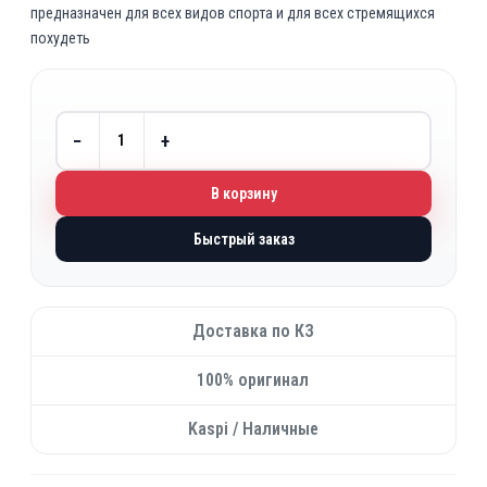
предназначен для всех видов спорта и для всех стремящихся
н
а
похудеть
а
я
ч
ц
а
е
л
н
−
+
ь
а
н
:
В корзину
а
4
я
5
Быстрый заказ
ц
0
е
0
н
Доставка по КЗ
а
₸
с
.
100% оригинал
о
с
Kaspi / Наличные
т
а