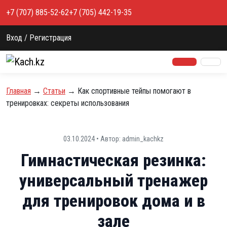
Перейти к содержимому
+7 (707) 885-52-62
+7 (705) 442-19-35
Вход / Регистрация
Главная
→
Статьи
→
Как спортивные тейпы помогают в
тренировках: секреты использования
03.10.2024 • Автор: admin_kachkz
Гимнастическая резинка:
универсальный тренажер
для тренировок дома и в
зале